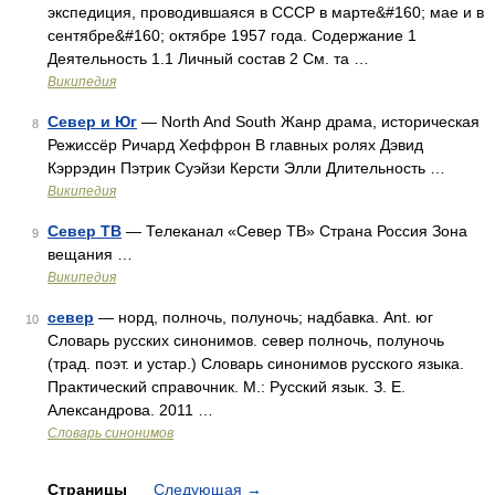
экспедиция, проводившаяся в СССР в марте&#160; мае и в
сентябре&#160; октябре 1957 года. Содержание 1
Деятельность 1.1 Личный состав 2 См. та …
Википедия
Север и Юг
— North And South Жанр драма, историческая
8
Режиссёр Ричард Хеффрон В главных ролях Дэвид
Кэррэдин Пэтрик Суэйзи Керсти Элли Длительность …
Википедия
Север ТВ
— Телеканал «Север ТВ» Страна Россия Зона
9
вещания …
Википедия
север
— норд, полночь, полуночь; надбавка. Ant. юг
10
Словарь русских синонимов. север полночь, полуночь
(трад. поэт. и устар.) Словарь синонимов русского языка.
Практический справочник. М.: Русский язык. З. Е.
Александрова. 2011 …
Словарь синонимов
Страницы
Следующая
→